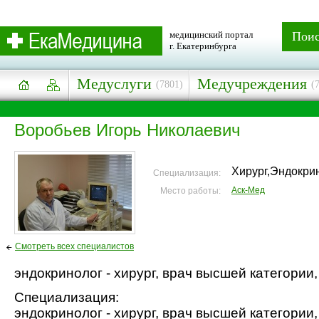
медицинский портал
Пои
г. Екатеринбурга
Медуслуги
Медучреждения
(7801)
(
Воробьев Игорь Николаевич
Хирург,Эндокри
Специализация:
Аск-Мед
Место работы:
Смотреть всех специалистов
эндокринолог - хирург, врач высшей категории, 
Специализация:
эндокринолог - хирург, врач высшей категории, 