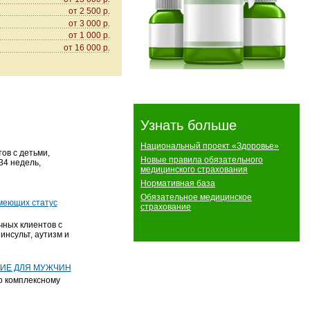
от 2 500 р.
от 3 000 р.
от 1 000 р.
от 16 000 р.
Узнать больше
Национальный проект «Здоровье»
ов с детьми,
Новые правила обязательного
34 недель,
медицинского страхования
Нормативная база
Обязательное медицинское
имеющих статус
страхование
чных клиентов с
инсульт, аутизм и
ИЕ ДЛЯ МУЖЧИН
о комплексному