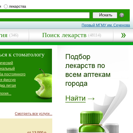
и
лекарства
Первый МГМУ им. Сеченова
гия
Поиск лекарств
(346)
(48114)
ься к стоматологу
ический
анальный
ба постоянного
я фиссур
дка литая
огия...
Смотреть все услуги...
от 13 000 р.