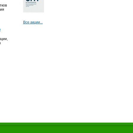
тков
ния
Все акции...
о
ции,
в