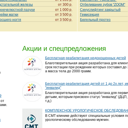
дстательной железы
от 300 р.
Отбеливание зубов "ZOOM"
хнечелюстной пазухи
от 1 000 р.
Синуслифтинг закрытый
ейки матки
от 3 500 р.
Гемисекция
осшего ногтя
от 3 500 р.
Бюгельный протез
Акции и спецпредложения
Бесплатная реабилитация недоношенных детей
Благотворительная акция разработана для клиент
срок гестации при рождении которых составил до 
а масса тела до 2000 грамм.
G
Бесплатная реабилитация детей от 1 до 2х лет, 
"инвалид"
Благотворительная акция разработана для перви
9
детьми, которым присвоен статус “инвалид” (ДЦП, 
 от
т.д.)
ами.
КОМПЛЕКСНОЕ УРОЛОГИЧЕСКОЕ ОБСЛЕДОВАН
В СМТ клинике действуют специальные условия п
урологическому обследованию мужчин.
й