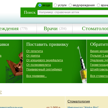
везде
услуги
медучреждения
врач
Поиск
еждения
Врачи
Стоматоло
(779)
(204)
авки
Поставить прививку
Обратит
От гепатита
Винир керам
а
От гриппа
Пульпит 1-к
От клещевого энцефалита
Удаление зу
От полиомиелита
Герметизаци
Прививочный сертификат
Штифтовкла
Все прививки...
Вся стоматол
е
Стоматология
равертебральная
от 1 000 р.
Имплантат "Alpha Bio"