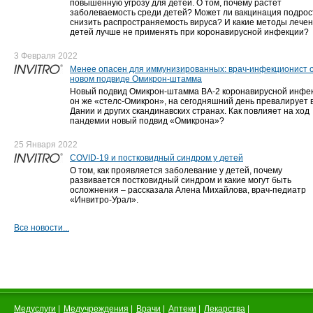
повышенную угрозу для детей. О том, почему растет
заболеваемость среди детей? Может ли вакцинация подрос
снизить распространяемость вируса? И какие методы лече
детей лучше не применять при коронавирусной инфекции?
3 Февраля 2022
Менее опасен для иммунизированных: врач-инфекционист 
новом подвиде Омикрон-штамма
Новый подвид Омикрон-штамма BA-2 коронавирусной инфек
он же «стелс-Омикрон», на сегодняшний день превалирует 
Дании и других скандинавских странах. Как повлияет на ход
пандемии новый подвид «Омикрона»?
25 Января 2022
COVID-19 и постковидный синдром у детей
О том, как проявляется заболевание у детей, почему
развивается постковидный синдром и какие могут быть
осложнения – рассказала Алена Михайлова, врач-педиатр
«Инвитро-Урал».
Все новости...
Медуслуги
|
Медучреждения
|
Врачи
|
Аптеки
|
Лекарства
|