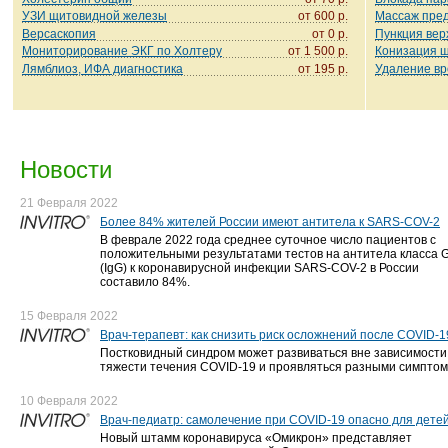
УЗИ щитовидной железы
от 600 р.
Массаж пре
Версаскопия
от 0 р.
Пункция вер
Мониторирование ЭКГ по Холтеру
от 1 500 р.
Конизация ш
Лямблиоз, ИФА диагностика
от 195 р.
Удаление вр
Новости
21 Февраля 2022
Более 84% жителей России имеют антитела к SARS-COV-2
В феврале 2022 года среднее суточное число пациентов с
положительными результатами тестов на антитела класса 
(IgG) к коронавирусной инфекции SARS-COV-2 в России
составило 84%.
15 Февраля 2022
Врач-терапевт: как снизить риск осложнений после COVID-1
Постковидный синдром может развиваться вне зависимости
тяжести течения COVID-19 и проявляться разными симптом
10 Февраля 2022
Врач-педиатр: самолечение при COVID-19 опасно для дете
Новый штамм коронавируса «Омикрон» представляет