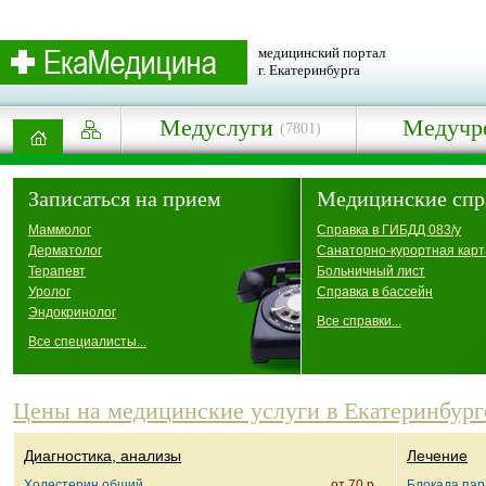
медицинский портал
г. Екатеринбурга
Медуслуги
Медучр
(7801)
Записаться на прием
Медицинские спр
Маммолог
Справка в ГИБДД 083/у
Дерматолог
Санаторно-курортная карт
Терапевт
Больничный лист
Уролог
Справка в бассейн
Эндокринолог
Все справки...
Все специалисты...
Цены на медицинские услуги в Екатеринбург
Диагностика, анализы
Лечение
Холестерин общий
от 70 р.
Блокада па