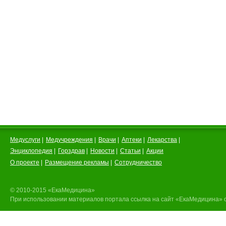
Медуслуги
|
Медучреждения
|
Врачи
|
Аптеки
|
Лекарства
|
Энциклопедия
|
Горздрав
|
Новости
|
Статьи
|
Акции
О проекте
|
Размещение рекламы
|
Сотрудничество
© 2010-2015 «ЕкаМедицина»
При использовании материалов портала ссылка на сайт «ЕкаМедицина» 