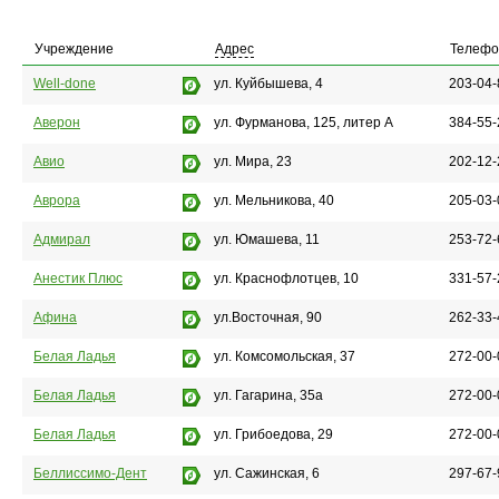
Учреждение
Адрес
Телефо
Well-done
ул. Куйбышева, 4
203-04-
Аверон
ул. Фурманова, 125, литер А
384-55-
Авио
ул. Мира, 23
202-12-
Аврора
ул. Мельникова, 40
205-03-
Адмирал
ул. Юмашева, 11
253-72-
Анестик Плюс
ул. Краснофлотцев, 10
331-57-
Афина
ул.Восточная, 90
262-33-
Белая Ладья
ул. Комсомольская, 37
272-00-
Белая Ладья
ул. Гагарина, 35а
272-00-
Белая Ладья
ул. Грибоедова, 29
272-00-
Беллиссимо-Дент
ул. Сажинская, 6
297-67-