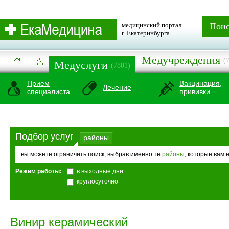
медицинский портал
Пои
г. Екатеринбурга
Медучреждения
(
Медуслуги
(7801)
Прием
Вакцинация,
Лечение
специалиста
прививки
Подбор услуг
районы
вы можете ограничить поиск, выбрав именно те
районы
, которые вам 
Режим работы:
в выходные дни
круглосуточно
Винир керамический