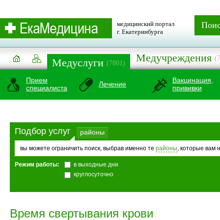
медицинский портал
Пои
г. Екатеринбурга
Медучреждения
(
Медуслуги
(7801)
Прием
Вакцинация,
Лечение
специалиста
прививки
Подбор услуг
районы
вы можете ограничить поиск, выбрав именно те
районы
, которые вам 
Режим работы:
в выходные дни
круглосуточно
Время свертывания крови