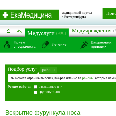
медицинский портал
Пои
г. Екатеринбурга
Медучреждения
(
Медуслуги
(7801)
Прием
Вакцинация,
Лечение
специалиста
прививки
Подбор услуг
районы
вы можете ограничить поиск, выбрав именно те
районы
, которые вам 
Режим работы:
в выходные дни
круглосуточно
Вскрытие фурункула носа