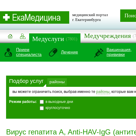
медицинский портал
Пои
г. Екатеринбурга
Медучреждения
(
Медуслуги
(7801)
Прием
Вакцинация,
Лечение
специалиста
прививки
Подбор услуг
районы
вы можете ограничить поиск, выбрав именно те
районы
, которые вам 
Режим работы:
в выходные дни
круглосуточно
Вирус гепатита A, Anti-HAV-IgG (антит