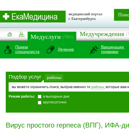
медицинский портал
Пои
г. Екатеринбурга
Медучреждения
(
Медуслуги
(7801)
Прием
Вакцинация,
Лечение
специалиста
прививки
Подбор услуг
районы
вы можете ограничить поиск, выбрав именно те
районы
, которые вам 
Режим работы:
в выходные дни
круглосуточно
Вирус простого герпеса (ВПГ), ИФА-д