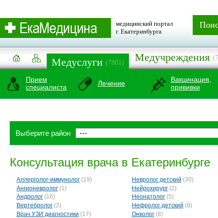
медицинский портал
Пои
г. Екатеринбурга
Медучреждения
(
Медуслуги
(7801)
Прием
Вакцинация,
Лечение
специалиста
прививки
Выберите район
Консультация врача в Екатеринбурге
Аллерголог-иммунолог
(19)
Невролог детский
(30)
Ангионевролог
(1)
Нейрохирург
(2)
Андролог
(16)
Неонатолог
(5)
Вертебролог
(2)
Нефролог детский
(8)
Врач УЗИ диагностики
(17)
Онколог
(8)