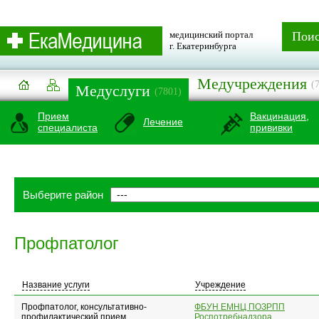
медицинский портал
Пои
г. Екатеринбурга
Медучреждения
(
Медуслуги
(7801)
Прием
Вакцинация,
Лечение
специалиста
прививки
Выберите район
Профпатолог
Название услуги
Учреждение
Профпатолог, консультативно-
ФБУН ЕМНЦ ПОЗРПП
профилактический прием
Роспотребнадзора