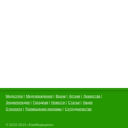
Медуслуги
|
Медучреждения
|
Врачи
|
Аптеки
|
Лекарства
|
Энциклопедия
|
Горздрав
|
Новости
|
Статьи
|
Акции
О проекте
|
Размещение рекламы
|
Сотрудничество
© 2010-2015 «ЕкаМедицина»