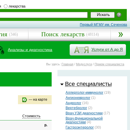
и
лекарства
Первый МГМУ им. Сеченова
гия
Поиск лекарств
(346)
(48114)
Услуги от А до Я
Анализы и диагностика
Вы здесь:
Главная
/
Медуслуги
/
Прием специалиста
Все специалисты
Аллерголог-иммунолог
(19)
Ангионевролог
(1)
— на карте
Андролог
(16)
Вертебролог
(2)
Врач УЗИ диагностики
(17)
Стоимость
Врач функциональной
диагностики
(4)
р.
Гастроэнтеролог
(30)