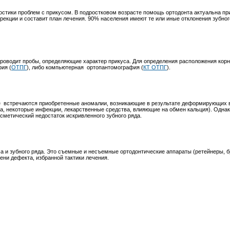
остики проблем с прикусом. В подростковом возрасте помощь ортодонта актуальна п
екции и составит план лечения. 90% населения имеют те или иные отклонения зубног
проводит пробы, определяющие характер прикуса. Для определения расположения корн
ия (
ОТПГ
), либо компьютерная
ортопантомография (
КТ ОТПГ
).
е
встречаются приобретенные аномалии, возникающие в результате деформирующих 
та, некоторые инфекции, лекарственные средства, влияющие на обмен кальция). Одн
сметический недостаток искривленного зубного ряда.
и зубного ряда. Это съемные и несъемные ортодонтические аппараты (ретейнеры, бре
ени дефекта, избранной тактики лечения.