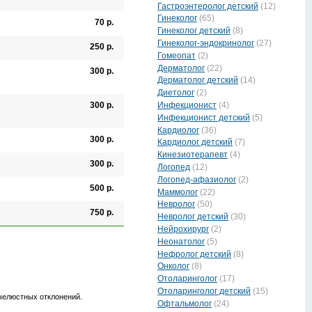
Гастроэнтеролог детский
(12)
Гинеколог
(65)
70 р.
Гинеколог детский
(8)
Гинеколог-эндокринолог
(27)
250 р.
Гомеопат
(2)
Дерматолог
(22)
300 р.
Дерматолог детский
(14)
Диетолог
(2)
300 р.
Инфекционист
(4)
Инфекционист детский
(5)
Кардиолог
(36)
7
300 р.
Кардиолог детский
(7)
Кинезиотерапевт
(4)
300 р.
Логопед
(12)
Логопед-афазиолог
(2)
500 р.
Маммолог
(22)
Невролог
(50)
750 р.
Невролог детский
(30)
Нейрохирург
(2)
Неонатолог
(5)
Нефролог детский
(8)
Онколог
(8)
Отоларинголог
(17)
Отоларинголог детский
(15)
очелюстных отклонений.
Офтальмолог
(24)