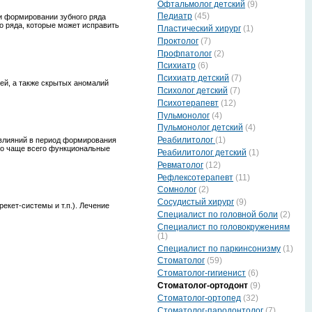
Офтальмолог детский
(9)
Педиатр
(45)
ри формировании зубного ряда
о ряда, которые может исправить
Пластический хирург
(1)
Проктолог
(7)
Профпатолог
(2)
Психиатр
(6)
Психиатр детский
(7)
ей, а также скрытых аномалий
Психолог детский
(7)
Психотерапевт
(12)
Пульмонолог
(4)
Пульмонолог детский
(4)
Реабилитолог
(1)
влияний в период формирования
ако чаще всего функциональные
Реабилитолог детский
(1)
Ревматолог
(12)
Рефлексотерапевт
(11)
Сомнолог
(2)
Сосудистый хирург
(9)
кет-системы и т.п.). Лечение
Специалист по головной боли
(2)
Специалист по головокружениям
(1)
Специалист по паркинсонизму
(1)
Стоматолог
(59)
Стоматолог-гигиенист
(6)
Стоматолог-ортодонт
(9)
Стоматолог-ортопед
(32)
Стоматолог-пародонтолог
(7)