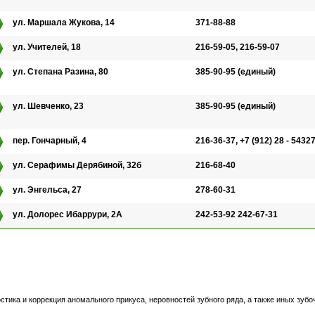
ул. Маршала Жукова, 14
371-88-88
ул. Учителей, 18
216-59-05, 216-59-07
ул. Степана Разина, 80
385-90-95 (единый)
ул. Шевченко, 23
385-90-95 (единый)
пер. Гончарный, 4
216-36-37, +7 (912) 28 - 5432
ул. Серафимы Дерябиной, 32б
216-68-40
ул. Энгельса, 27
278-60-31
ул. Долорес Ибаррури, 2А
242-53-92 242-67-31
остика и коррекция аномального прикуса, неровностей зубного ряда, а также иных зуб