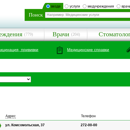
везде
услуги
медучреждения
врач
Поиск
еждения
Врачи
Стоматоло
(779)
(204)
акцинация, прививки
Медицинские справки
Адрес
Телефон
ул. Комсомольская, 37
272-00-00