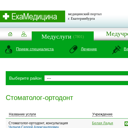
медицинский портал
г. Екатеринбурга
Медучр
Медуслуги
(7801)
Прием специалиста
Лечение
В
Выберите район
Стоматолог-ортодонт
Название услуги
Учреждение
Стоматолог-ортодонт, консультация
Белая Ладья
Чуднов Сергей Александрович