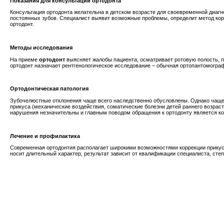
Показания для консультации ортодонта
Консультация
ортодонта желательна в детском возрасте для своевременной диагн
постоянных зубов. Специалист выявит возможные проблемы, определит метод корр
ортодонт.
Методы исследования
На приеме
ортодонт
выясняет жалобы пациента, осматривает ротовую полость, 
ортодонт назначает рентгенологическое исследование – обычная ортопантомограф
Ортодонтическая патология
Зубочелюстные отклонения чаще всего наследственно обусловлены. Однако чащ
прикуса (механические воздействия, соматические болезни детей раннего возрас
нарушения незначительны и главным поводом обращения к ортодонту является ко
Лечение и профилактика
Современная ортодонтия располагает широкими возможностями коррекции прикуса 
носит длительный характер, результат зависит от квалификации специалиста, степ