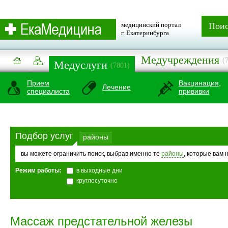
медицинский портал
Пои
г. Екатеринбурга
Медучреждения
(
Медуслуги
(7801)
Прием
Вакцинация,
Лечение
специалиста
прививки
Подбор услуг
районы
вы можете ограничить поиск, выбрав именно те
районы
, которые вам 
Режим работы:
в выходные дни
круглосуточно
Массаж предстательной железы