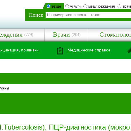
везде
услуги
медучреждения
врач
Поиск
еждения
Врачи
Стоматоло
(779)
(204)
акцинация, прививки
Медицинские справки
нужны
Tuberculosis), ПЦР-диагностика (мокро