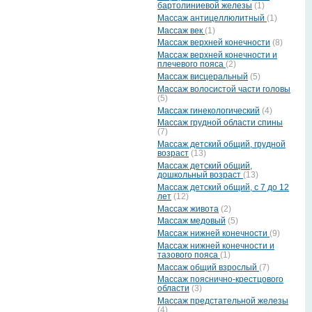
бартолиниевой железы
(1)
Массаж антицеллюлитный
(1)
Массаж век
(1)
Массаж верхней конечности
(8)
Массаж верхней конечности и
плечевого пояса
(2)
Массаж висцеральный
(5)
Массаж волосистой части головы
(5)
Массаж гинекологический
(4)
Массаж грудной области спины
(7)
Массаж детский общий, грудной
возраст
(13)
Массаж детский общий,
дошкольный возраст
(13)
Массаж детский общий, с 7 до 12
лет
(12)
Массаж живота
(2)
Массаж медовый
(5)
Массаж нижней конечности
(9)
Массаж нижней конечности и
тазового пояса
(1)
Массаж общий взрослый
(7)
Массаж пояснично-крестцового
области
(3)
Массаж предстательной железы
(4)