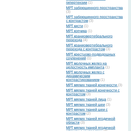
гипертензии
(1)
МРТ забрюшинного пространства
(3)
МРТ забрюшинного пространства
с контрастом
(3)
МРТ кисти
(1)
МРТ копчика
(1)
МРТ краниовертебрального
перехода
(4)
МРТ краниовертебрального
перехода с контрастом
(3)
МРТ крестцово-подвздошных
сочленений
(1)
МРТ молочных желез на
целостность импланта
(1)
МРТ молочных желез с
динамическим
контрастированием
(1)
МРТ мягких тканей конечности
(3)
МРТ мягких тканей конечности с
контрастом
(3)
МРТ мягких тканей лица
(1)
МРТ мягких тканей шеи
(3)
МРТ мягких тканей шеи с
контрастом
(2)
МРТ мягких тканей ягодичной
области
(3)
МРТ мягких тканей ягодичной