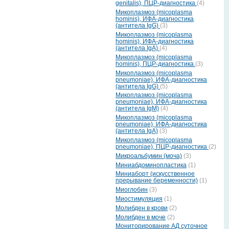
genitalis), ПЦР-диагностика
(4)
Микоплазмоз (micoplasma
hominis), ИФА-диагностика
(антитела IgG)
(3)
Микоплазмоз (micoplasma
hominis), ИФА-диагностика
(антитела IgА)
(4)
Микоплазмоз (micoplasma
hominis), ПЦР-диагностика
(3)
Микоплазмоз (micoplasma
pneumoniae), ИФА-диагностика
(антитела IgG)
(5)
Микоплазмоз (micoplasma
pneumoniae), ИФА-диагностика
(антитела IgM)
(4)
Микоплазмоз (micoplasma
pneumoniae), ИФА-диагностика
(антитела IgА)
(3)
Микоплазмоз (micoplasma
pneumoniae), ПЦР-диагностика
(2)
Микроальбумин (моча)
(3)
Миниабдоминопластика
(1)
Миниаборт (искусственное
прерывание беременности)
(1)
Миоглобин
(3)
Миостимуляция
(1)
Молибден в крови
(2)
Молибден в моче
(2)
Мониторирование АД суточное