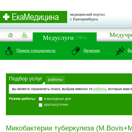
медицинский портал
г. Екатеринбурга
Медучр
Медуслуги
(7801)
Прием специалиста
Лечение
В
Подбор услуг
районы
вы можете ограничить поиск, выбрав именно те
районы
, которые вам 
Режим работы:
в выходные дни
круглосуточно
Микобактерии туберкулеза (M.Bovis+M.