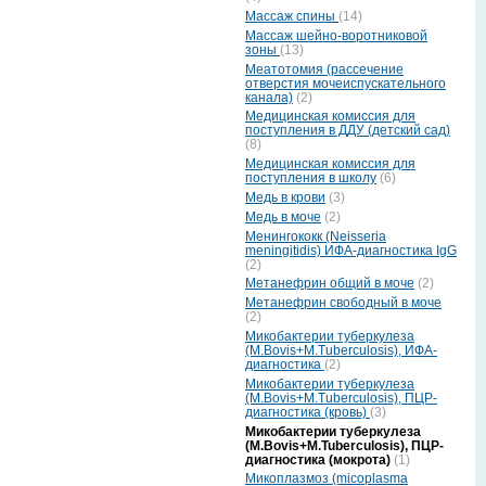
Массаж спины
(14)
Массаж шейно-воротниковой
зоны
(13)
Меатотомия (рассечение
отверстия мочеиспускательного
канала)
(2)
Медицинская комиссия для
поступления в ДДУ (детский сад)
(8)
Медицинская комиссия для
поступления в школу
(6)
Медь в крови
(3)
Медь в моче
(2)
Менингококк (Neisseria
meningitidis) ИФА-диагностика IgG
(2)
Метанефрин общий в моче
(2)
Метанефрин свободный в моче
(2)
Микобактерии туберкулеза
(M.Bovis+M.Tuberculosis), ИФА-
диагностика
(2)
Микобактерии туберкулеза
(M.Bovis+M.Tuberculosis), ПЦР-
диагностика (кровь)
(3)
Микобактерии туберкулеза
(M.Bovis+M.Tuberculosis), ПЦР-
диагностика (мокрота)
(1)
Микоплазмоз (micoplasma