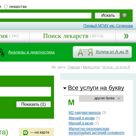
и
лекарства
Первый МГМУ им. Сеченова
гия
Поиск лекарств
(346)
(48114)
Услуги от А до Я
Анализы и диагностика
Вы здесь:
Главная
/
Медуслуги
/
Услуги - от А до Я
Все услуги на букву
другая буква
М
М2-пируваткиназа
(3)
Магний в крови
(5)
Магний в моче
(2)
Магнитно-резонансная
та)
— на карте
ангиография артерий головного