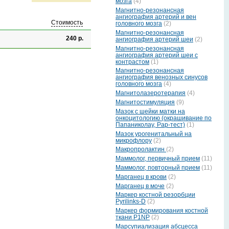
мозга
(4)
Магнитно-резонансная
ангиография артерий и вен
Стоимость
головного мозга
(2)
Магнитно-резонансная
240 р.
ангиография артерий шеи
(2)
Магнитно-резонансная
ангиография артерий шеи с
контрастом
(1)
Магнитно-резонансная
ангиография венозных синусов
головного мозга
(4)
Магнитолазеротерапия
(4)
Магнитостимуляция
(9)
Мазок с шейки матки на
онкоцитологию (окрашивание по
Папаниколау, Рар-тест)
(1)
Мазок урогенитальный на
микрофлору
(2)
Макропролактин
(2)
Маммолог, первичный прием
(11)
Маммолог, повторный прием
(11)
Марганец в крови
(2)
Марганец в моче
(2)
Маркер костной резорбции
Pyrilinks-D
(2)
Маркер формирования костной
ткани P1NP
(2)
Марсупиализация абсцесса