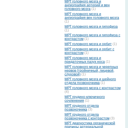
МРТ головного мозга и
ангиография артерий и вен
головного мозга
(1)
МРТ головного мозга и
ангиография вен головного мозга
(1)
МРТ головного мозга и гипофиза
(1)
МРТ головного мозга и гипофиза с
контрастом
(1)
МРТ головного мозга и орбит
(1)
МРТ головного мозга и орбит с
контрастом
(1)
МРТ головного мозга и
придаточных пазух носа
(1)
МРТ головного мозга и черепных
нервов (тройничный, лицевой,
слуховой)
(1)
МРТ головного мозга и шейного
отдела позвоночника
(1)
МРТ головного мозга с контрастом
(4)
МРТ грудино-ключичного
сочленения
(1)
МРТ грудного отдела
позвоночника
(3)
МРТ грудного отдела
позвоночника с контрастом
(3)
МРТ диагностика органической
причины артериальной