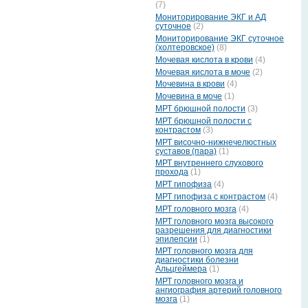
(7)
Мониторирование ЭКГ и АД
суточное
(2)
Мониторирование ЭКГ суточное
(холтеровское)
(8)
Мочевая кислота в крови
(4)
Мочевая кислота в моче
(2)
Мочевина в крови
(4)
Мочевина в моче
(1)
МРТ брюшной полости
(3)
МРТ брюшной полости с
контрастом
(3)
МРТ височно-нижнечелюстных
суставов (пара)
(1)
МРТ внутреннего слухового
прохода
(1)
МРТ гипофиза
(4)
МРТ гипофиза с контрастом
(4)
МРТ головного мозга
(4)
МРТ головного мозга высокого
разрешения для диагностики
эпилепсии
(1)
МРТ головного мозга для
диагностики болезни
Альцгеймера
(1)
МРТ головного мозга и
ангиография артерий головного
мозга
(1)