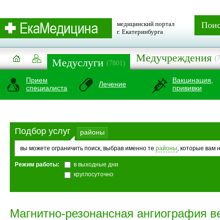
медицинский портал
Пои
г. Екатеринбурга
Медучреждения
(
Медуслуги
(7801)
Прием
Вакцинация,
Лечение
специалиста
прививки
Подбор услуг
районы
вы можете ограничить поиск, выбрав именно те
районы
, которые вам 
Режим работы:
в выходные дни
круглосуточно
Магнитно-резонансная ангиография в