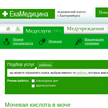
медицинский портал
Пои
г. Екатеринбурга
Медучреждения
(
Медуслуги
(7801)
Прием
Вакцинация,
Лечение
специалиста
прививки
Подбор услуг
районы
вы можете ограничить поиск, выбрав именно те
районы
, которые вам 
Режим работы:
в выходные дни
круглосуточно
Мочевая кислота в моче