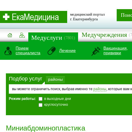
медицинский портал
Пои
г. Екатеринбурга
Медучреждения
(
Медуслуги
(7801)
Прием
Вакцинация,
Лечение
специалиста
прививки
Подбор услуг
районы
вы можете ограничить поиск, выбрав именно те
районы
, которые вам 
Режим работы:
в выходные дни
круглосуточно
Миниабдоминопластика