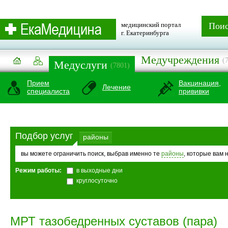
медицинский портал
Пои
г. Екатеринбурга
Медучреждения
(
Медуслуги
(7801)
Прием
Вакцинация,
Лечение
специалиста
прививки
Подбор услуг
районы
вы можете ограничить поиск, выбрав именно те
районы
, которые вам 
Режим работы:
в выходные дни
круглосуточно
МРТ тазобедренных суставов (пара)