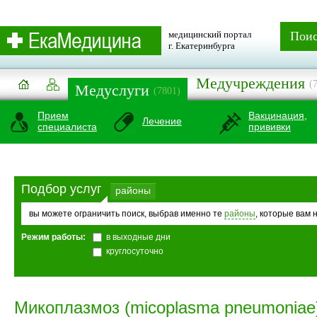
медицинский портал
Пои
г. Екатеринбурга
Медучреждения
(
Медуслуги
(7801)
Прием
Вакцинация,
Лечение
специалиста
прививки
Подбор услуг
районы
вы можете ограничить поиск, выбрав именно те
районы
, которые вам 
Режим работы:
в выходные дни
круглосуточно
Микоплазмоз (micoplasma pneumoniae