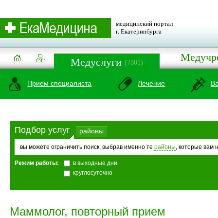
медицинский портал
г. Екатеринбурга
Медучр
Медуслуги
(7801)
Прием специалиста
Лечение
В
Подбор услуг
районы
вы можете ограничить поиск, выбрав именно те
районы
, которые вам 
Режим работы:
в выходные дни
круглосуточно
Маммолог, повторный прием