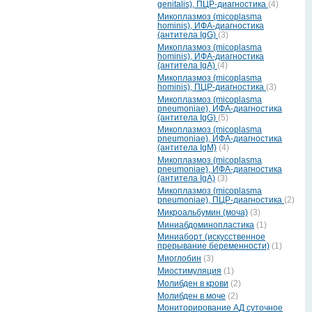
genitalis), ПЦР-диагностика
(4)
Микоплазмоз (micoplasma
hominis), ИФА-диагностика
(антитела IgG)
(3)
Микоплазмоз (micoplasma
hominis), ИФА-диагностика
(антитела IgА)
(4)
Микоплазмоз (micoplasma
hominis), ПЦР-диагностика
(3)
Микоплазмоз (micoplasma
pneumoniae), ИФА-диагностика
(антитела IgG)
(5)
Микоплазмоз (micoplasma
pneumoniae), ИФА-диагностика
(антитела IgM)
(4)
Микоплазмоз (micoplasma
pneumoniae), ИФА-диагностика
(антитела IgА)
(3)
Микоплазмоз (micoplasma
pneumoniae), ПЦР-диагностика
(2)
Микроальбумин (моча)
(3)
Миниабдоминопластика
(1)
Миниаборт (искусственное
прерывание беременности)
(1)
Миоглобин
(3)
Миостимуляция
(1)
Молибден в крови
(2)
Молибден в моче
(2)
Мониторирование АД суточное