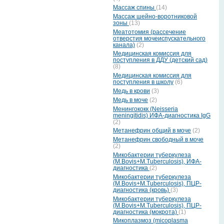
Массаж спины
(14)
Массаж шейно-воротниковой
зоны
(13)
Меатотомия (рассечение
отверстия мочеиспускательного
канала)
(2)
Медицинская комиссия для
поступления в ДДУ (детский сад)
(8)
Медицинская комиссия для
поступления в школу
(6)
Медь в крови
(3)
Медь в моче
(2)
Менингококк (Neisseria
meningitidis) ИФА-диагностика IgG
(2)
Метанефрин общий в моче
(2)
Метанефрин свободный в моче
(2)
Микобактерии туберкулеза
(M.Bovis+M.Tuberculosis), ИФА-
диагностика
(2)
Микобактерии туберкулеза
(M.Bovis+M.Tuberculosis), ПЦР-
диагностика (кровь)
(3)
Микобактерии туберкулеза
(M.Bovis+M.Tuberculosis), ПЦР-
диагностика (мокрота)
(1)
Микоплазмоз (micoplasma