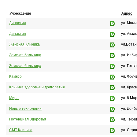
Учреждение
Адрес
Династия
ул. Мами
Династия
ул. Акад
Женская Клиника
ул.Ботан
Земская больница
ул. Изби
Земская больница
ул. Готв
Камкор
ул. Фрун
Клиника здоровья и долголетия
ул. Крас
Мира
ул. 8 Ма
Новые технологии
ул. Донб
Потенциал Здоровья
ул. Техни
СМТ Клиника
ул. Серо