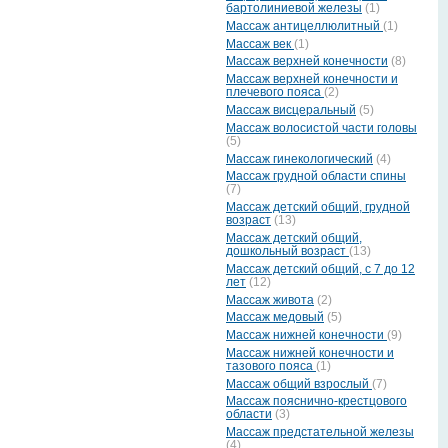
бартолиниевой железы
(1)
Массаж антицеллюлитный
(1)
Массаж век
(1)
Массаж верхней конечности
(8)
Массаж верхней конечности и
плечевого пояса
(2)
Массаж висцеральный
(5)
Массаж волосистой части головы
(5)
Массаж гинекологический
(4)
Массаж грудной области спины
(7)
Массаж детский общий, грудной
возраст
(13)
Массаж детский общий,
дошкольный возраст
(13)
Массаж детский общий, с 7 до 12
лет
(12)
Массаж живота
(2)
Массаж медовый
(5)
Массаж нижней конечности
(9)
Массаж нижней конечности и
тазового пояса
(1)
Массаж общий взрослый
(7)
Массаж пояснично-крестцового
области
(3)
Массаж предстательной железы
(4)