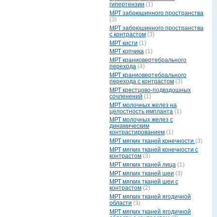
гипертензии
(1)
МРТ забрюшинного пространства
(3)
МРТ забрюшинного пространства
с контрастом
(3)
МРТ кисти
(1)
МРТ копчика
(1)
МРТ краниовертебрального
перехода
(4)
МРТ краниовертебрального
перехода с контрастом
(3)
МРТ крестцово-подвздошных
сочленений
(1)
МРТ молочных желез на
целостность импланта
(1)
МРТ молочных желез с
динамическим
контрастированием
(1)
МРТ мягких тканей конечности
(3)
МРТ мягких тканей конечности с
контрастом
(3)
МРТ мягких тканей лица
(1)
МРТ мягких тканей шеи
(3)
МРТ мягких тканей шеи с
контрастом
(2)
МРТ мягких тканей ягодичной
области
(3)
МРТ мягких тканей ягодичной