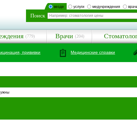
везде
услуги
медучреждения
врач
Поиск
еждения
Врачи
Стоматоло
(779)
(204)
акцинация, прививки
Медицинские справки
нужны