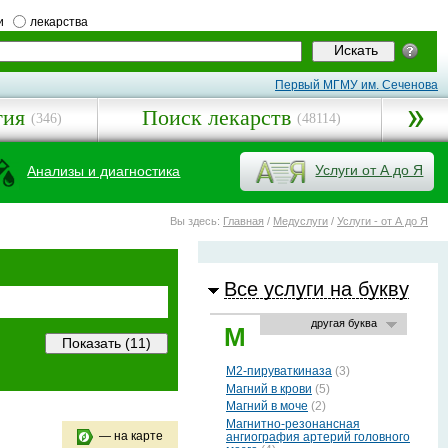
и
лекарства
Первый МГМУ им. Сеченова
гия
Поиск лекарств
(346)
(48114)
Услуги от А до Я
Анализы и диагностика
Вы здесь:
Главная
/
Медуслуги
/
Услуги - от А до Я
Все услуги на букву
другая буква
М
М2-пируваткиназа
(3)
Магний в крови
(5)
Магний в моче
(2)
Магнитно-резонансная
— на карте
ангиография артерий головного