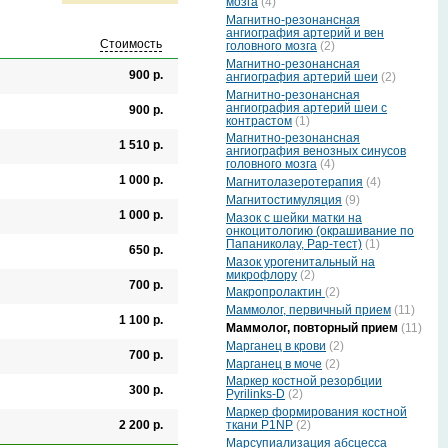
мозга
(4)
Магнитно-резонансная
ангиография артерий и вен
Стоимость
головного мозга
(2)
Магнитно-резонансная
900 р.
ангиография артерий шеи
(2)
Магнитно-резонансная
ангиография артерий шеи с
900 р.
контрастом
(1)
Магнитно-резонансная
1 510 р.
ангиография венозных синусов
головного мозга
(4)
1 000 р.
Магнитолазеротерапия
(4)
Магнитостимуляция
(9)
1 000 р.
Мазок с шейки матки на
онкоцитологию (окрашивание по
Папаниколау, Рар-тест)
(1)
650 р.
Мазок урогенитальный на
микрофлору
(2)
700 р.
Макропролактин
(2)
Маммолог, первичный прием
(11)
1 100 р.
Маммолог, повторный прием
(11)
Марганец в крови
(2)
700 р.
Марганец в моче
(2)
Маркер костной резорбции
300 р.
Pyrilinks-D
(2)
Маркер формирования костной
ткани P1NP
(2)
2 200 р.
Марсупиализация абсцесса