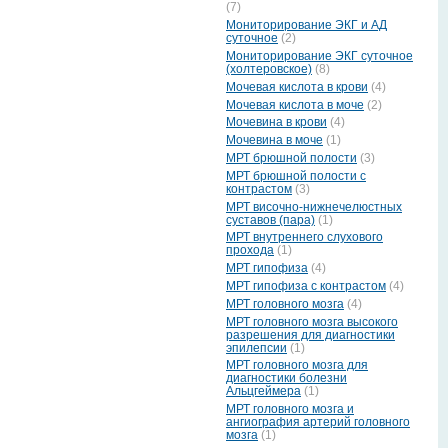
(7)
Мониторирование ЭКГ и АД
суточное
(2)
Мониторирование ЭКГ суточное
(холтеровское)
(8)
Мочевая кислота в крови
(4)
Мочевая кислота в моче
(2)
Мочевина в крови
(4)
Мочевина в моче
(1)
МРТ брюшной полости
(3)
МРТ брюшной полости с
контрастом
(3)
МРТ височно-нижнечелюстных
суставов (пара)
(1)
МРТ внутреннего слухового
прохода
(1)
МРТ гипофиза
(4)
МРТ гипофиза с контрастом
(4)
МРТ головного мозга
(4)
МРТ головного мозга высокого
разрешения для диагностики
эпилепсии
(1)
МРТ головного мозга для
диагностики болезни
Альцгеймера
(1)
МРТ головного мозга и
ангиография артерий головного
мозга
(1)