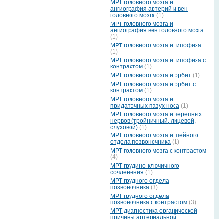
МРТ головного мозга и
ангиография артерий и вен
головного мозга
(1)
МРТ головного мозга и
ангиография вен головного мозга
(1)
МРТ головного мозга и гипофиза
(1)
МРТ головного мозга и гипофиза с
контрастом
(1)
МРТ головного мозга и орбит
(1)
МРТ головного мозга и орбит с
контрастом
(1)
МРТ головного мозга и
придаточных пазух носа
(1)
МРТ головного мозга и черепных
нервов (тройничный, лицевой,
слуховой)
(1)
МРТ головного мозга и шейного
отдела позвоночника
(1)
МРТ головного мозга с контрастом
(4)
МРТ грудино-ключичного
сочленения
(1)
МРТ грудного отдела
позвоночника
(3)
МРТ грудного отдела
позвоночника с контрастом
(3)
МРТ диагностика органической
причины артериальной