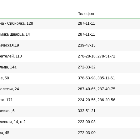
Телефон
на - Сибиряка, 128
287-11-11
емика Шварца, 14
287-11-11
ическая,19
239-47-13
рателей, 110
278-28-18, 278-51-72
альда, 14а
272-33-32
зе, 50
378-53-98, 385-11-61
нолесья, 24
287-40-65, 287-40-75
рта, 171
224-20-56, 286-20-56
асская, 6
333-51-21
ческая, 14, к. 2
223-00-03
ва, 45
272-03-00