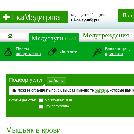
медицинский портал
Пои
г. Екатеринбурга
Медучреждения
(
Медуслуги
(7801)
Прием
Вакцинация,
Лечение
специалиста
прививки
Подбор услуг
районы
вы можете ограничить поиск, выбрав именно те
районы
, которые вам 
Режим работы:
в выходные дни
круглосуточно
Мышьяк в крови