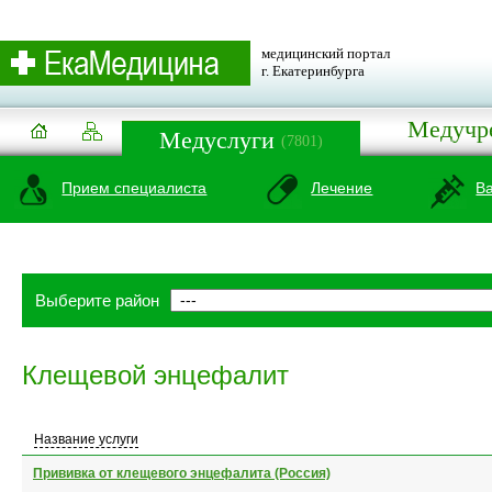
медицинский портал
г. Екатеринбурга
Медучр
Медуслуги
(7801)
Прием специалиста
Лечение
В
Выберите район
Клещевой энцефалит
Название услуги
Прививка от клещевого энцефалита (Россия)