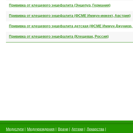
Прививка от клещевого энцефалита (Энцепур, Германия)
Прививка от клещевого энцефалита (ФСМЕ Иммун-инжект, Австрия)
Прививка от клещевого энцефалита детская (ФСМЕ Иммун Джуниор,
Прививка от клещевого энцефалита (Клещевак, Россия)
Медуслуги
|
Медучреждения
|
Врачи
|
Аптеки
|
Лекарства
|