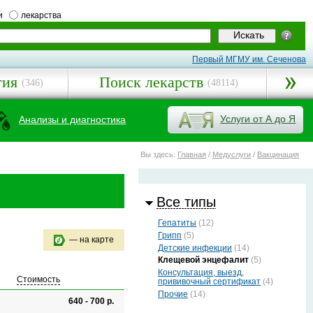
и
лекарства
Первый МГМУ им. Сеченова
гия
Поиск лекарств
(346)
(48114)
Услуги от А до Я
Анализы и диагностика
Вы здесь:
Главная
/
Медуслуги
/
Вакцинация
Все типы
Гепатиты
(12)
Грипп
(5)
— на карте
Детские инфекции
(14)
Клещевой энцефалит
(5)
Консультация, выезд,
Стоимость
прививочный сертификат
(4)
Прочие
(14)
640 - 700 р.