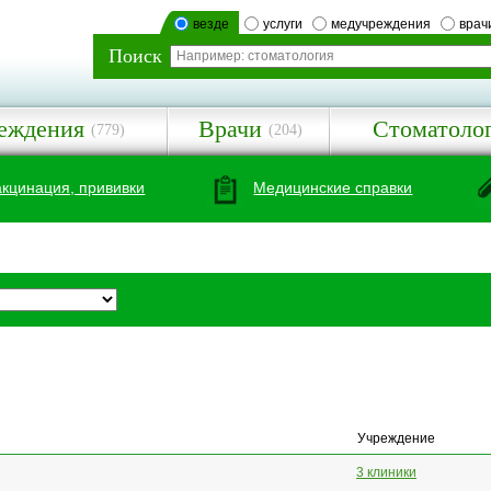
везде
услуги
медучреждения
врач
Поиск
еждения
Врачи
Стоматоло
(779)
(204)
акцинация, прививки
Медицинские справки
Учреждение
3 клиники