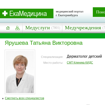
медицинский портал
Пои
г. Екатеринбурга
Медуслуги
Медучреждения
(7801)
(
Ярушева Татьяна Викторовна
Дерматолог детский
Специализация:
СМТ Клиника КИДС
Место работы:
Смотреть всех специалистов