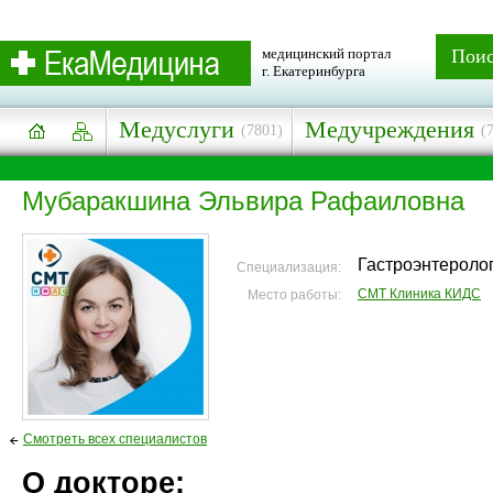
медицинский портал
Пои
г. Екатеринбурга
Медуслуги
Медучреждения
(7801)
(
Мубаракшина Эльвира Рафаиловна
Гастроэнтеролог
Специализация:
СМТ Клиника КИДС
Место работы:
Смотреть всех специалистов
О докторе: