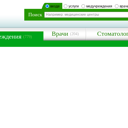
везде
услуги
медучреждения
врач
Поиск
Врачи
Стоматоло
(204)
еждения
(779)