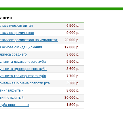
логия
еталлическая литая
6 500 p.
еталлокерамическая
9 000 p.
еталлокерамическая на имплантат
20 000 p.
а основе оксида циркония
17 000 p.
ариеса среднего
3 000 p.
ульпита двухкорневого зуба
5 500 p.
ульпита однокорневого зуба
3 600 p.
ульпита трехкорневого зуба
7 700 p.
нальная гигиена полости рта
3 300 p.
тинг закрытый
8 000 p.
тинг открытый
30 000 p.
зуба постоянного
1 500 p.