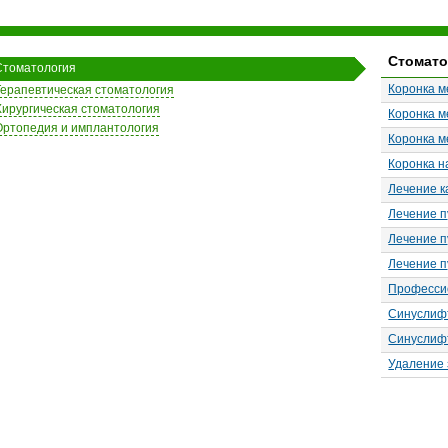
Стомато
Стоматология
Коронка м
Терапевтическая стоматология
Хирургическая стоматология
Коронка м
Ортопедия и имплантология
Коронка м
Коронка н
Лечение к
Лечение п
Лечение п
Лечение п
Профессио
Синуслиф
Синуслиф
Удаление 