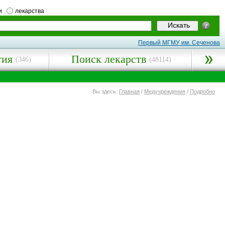
и
лекарства
Первый МГМУ им. Сеченова
гия
Поиск лекарств
(346)
(48114)
Вы здесь:
Главная
/
Медучреждения
/
Подробно