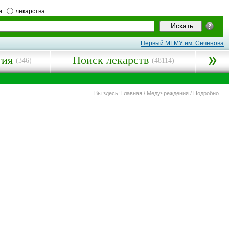
и
лекарства
Первый МГМУ им. Сеченова
гия
Поиск лекарств
(346)
(48114)
Вы здесь:
Главная
/
Медучреждения
/
Подробно