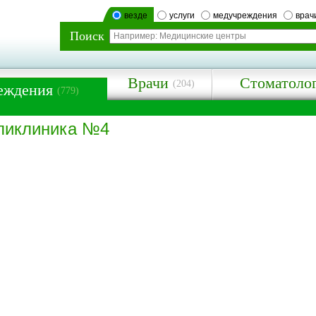
везде
услуги
медучреждения
врач
Поиск
Врачи
Стоматоло
(204)
еждения
(779)
оликлиника №4