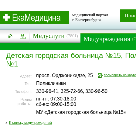
медицинский портал
Пои
г. Екатеринбурга
Медуслуги
(7801)
Медучреждения
(7
Детская городская больница №15, По
№1
просп. Орджоникидзе, 25
посмотреть на карте
Адрес:
Поликлиники
Тип:
330-96-41, 325-72-66, 330-96-50
Телефон:
пн-пт: 07:30-18:00
Режим
работы:
сб-вс: 09:00-15:00
МУ «Детская городская больница №15»
К списку медучреждений