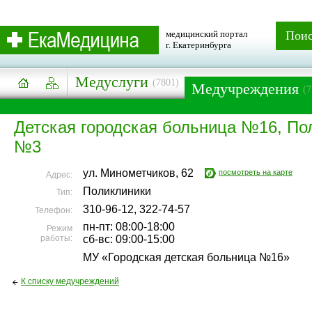
медицинский портал
Пои
г. Екатеринбурга
Медуслуги
(7801)
Медучреждения
(7
Детская городская больница №16, По
№3
ул. Минометчиков, 62
посмотреть на карте
Адрес:
Поликлиники
Тип:
310-96-12, 322-74-57
Телефон:
пн-пт: 08:00-18:00
Режим
работы:
сб-вс: 09:00-15:00
МУ «Городская детская больница №16»
К списку медучреждений