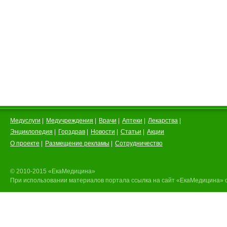
Медуслуги
|
Медучреждения
|
Врачи
|
Аптеки
|
Лекарства
|
Энциклопедия
|
Горздрав
|
Новости
|
Статьи
|
Акции
О проекте
|
Размещение рекламы
|
Сотрудничество
© 2010-2015 «ЕкаМедицина»
При использовании материалов портала ссылка на сайт «ЕкаМедицина» 