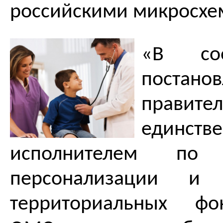
российскими микросхе
«В соо
постано
правител
единств
исполнителем по 
персонализации и
территориальных фо