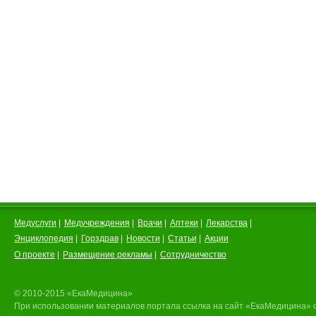
Медуслуги
|
Медучреждения
|
Врачи
|
Аптеки
|
Лекарства
|
Энциклопедия
|
Горздрав
|
Новости
|
Статьи
|
Акции
О проекте
|
Размещение рекламы
|
Сотрудничество
© 2010-2015 «ЕкаМедицина»
При использовании материалов портала ссылка на сайт «ЕкаМедицина» 