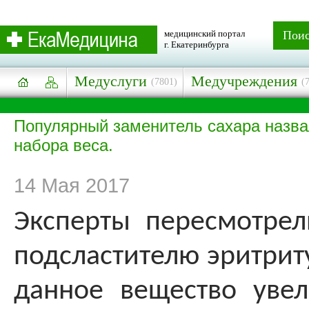
медицинский портал
Пои
г. Екатеринбурга
Медуслуги
Медучреждения
(7801)
(
Популярный заменитель сахара назва
набора веса.
14 Мая 2017
Эксперты пересмотре
подсластителю эритриту
данное вещество уве