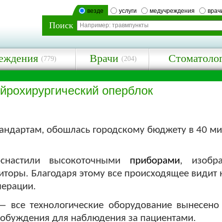
везде
услуги
медучреждения
врач
Поиск
еждения
Врачи
Стоматоло
(779)
(204)
йрохирургический оперблок
тандартам, обошлась городскому бюджету в 40 м
снастили высокоточными
приборами
, изобр
торы. Благодаря этому все происходящее видит н
перации.
— все технологические оборудование вынесено
робуждения для наблюдения за пациентами.