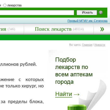
и
лекарства
Первый МГМУ им. Сеченова
гия
Поиск лекарств
(346)
(48114)
Вы здесь:
Главная
/
Новости
иллионов рублей.
ажение с которых
е только хирург, но
 за пределы блока,