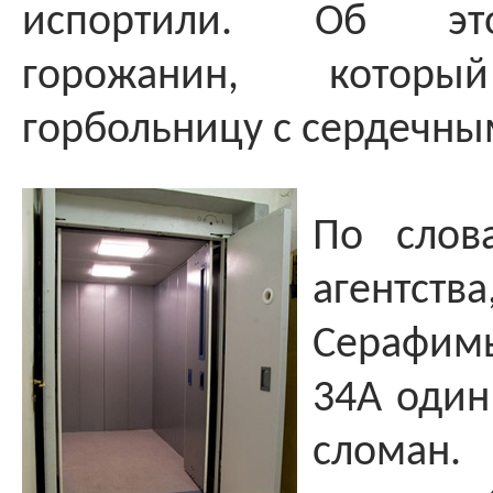
испортили. Об эт
горожанин, кото
горбольницу с сердечны
По слов
агентств
Серафи
34А один
сломан