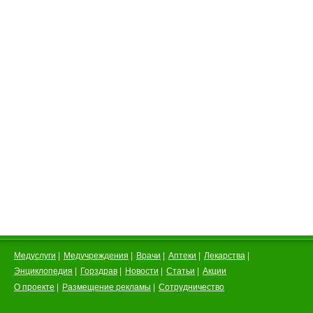
Медуслуги
|
Медучреждения
|
Врачи
|
Аптеки
|
Лекарства
|
Энциклопедия
|
Горздрав
|
Новости
|
Статьи
|
Акции
О проекте
|
Размещение рекламы
|
Сотрудничество