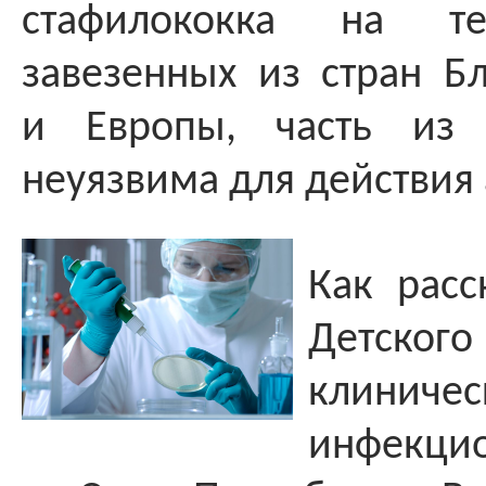
стафилококка на те
завезенных из стран Б
и Европы, часть из 
неуязвима для действия
Как расс
Детск
клинич
инфекци