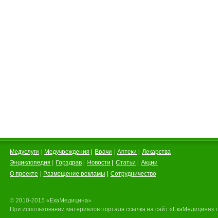
Медуслуги
|
Медучреждения
|
Врачи
|
Аптеки
|
Лекарства
|
Энциклопедия
|
Горздрав
|
Новости
|
Статьи
|
Акции
О проекте
|
Размещение рекламы
|
Сотрудничество
© 2010-2015 «ЕкаМедицина»
При использовании материалов портала ссылка на сайт «ЕкаМедицина» 