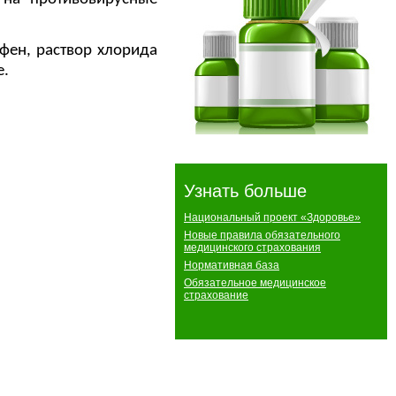
офен, раствор хлорида
е.
Узнать больше
Национальный проект «Здоровье»
Новые правила обязательного
медицинского страхования
Нормативная база
Обязательное медицинское
страхование