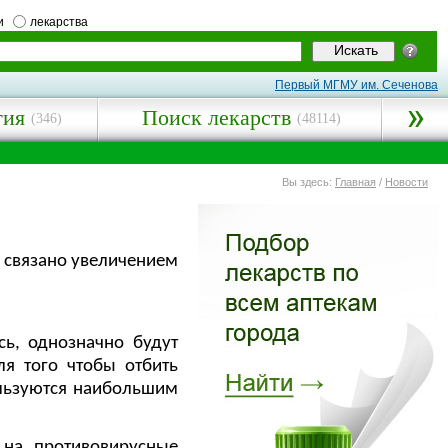
и
лекарства
Первый МГМУ им. Сеченова
гия
Поиск лекарств
(346)
(48114)
Вы здесь:
Главная
/
Новости
о связано увеличением
ь, однозначно будут
ля того чтобы отбить
ользуются наибольшим
 на противовирусные