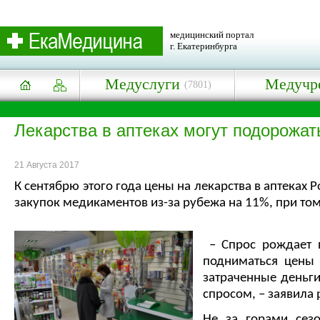
медицинский портал
г. Екатеринбурга
Медуслуги
Медучр
(7801)
Лекарства в аптеках могут подорожат
21 Августа 2017
К сентябрю этого года цены на лекарства в аптеках
закупок медикаментов из-за рубежа на 11%, при том
– Спрос рождает п
подниматься цены 
затраченные деньги
спросом, – заявила
Не за горами сезо