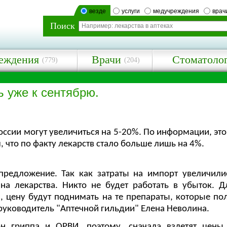
везде
услуги
медучреждения
врач
Поиск
еждения
Врачи
Стоматоло
(779)
(204)
ь уже к сентябрю.
 России могут увеличиться на 5-20%. По информации, эт
, что по факту лекарств стало больше лишь на 4%.
редложение. Так как затраты на импорт увеличилис
на лекарства. Никто не будет работать в убыток. Д
, цену будут поднимать на те препараты, которые п
 руководитель "Аптечной гильдии" Елена Неволина.
н гриппа и ОРВИ, поэтому, сначала взлетят цены