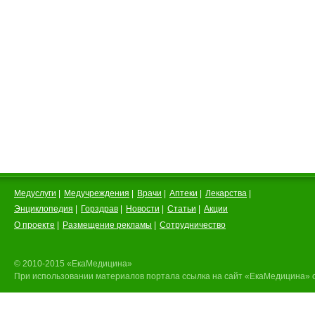
Медуслуги
|
Медучреждения
|
Врачи
|
Аптеки
|
Лекарства
|
Энциклопедия
|
Горздрав
|
Новости
|
Статьи
|
Акции
О проекте
|
Размещение рекламы
|
Сотрудничество
© 2010-2015 «ЕкаМедицина»
При использовании материалов портала ссылка на сайт «ЕкаМедицина» 