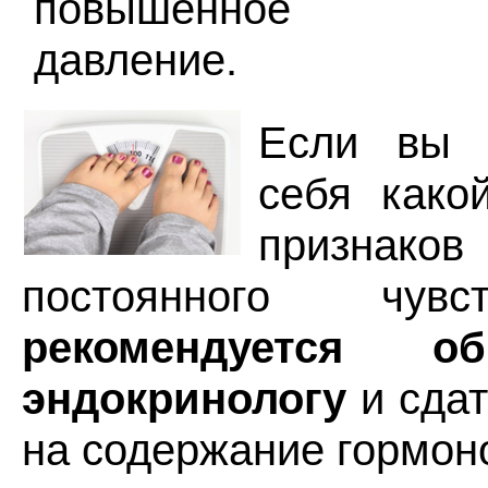
повышенное ар
давление.
Если вы 
себя како
признак
постоянного чувс
рекомендуется о
эндокринологу
и сда
на содержание гормон