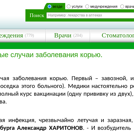
везде
услуги
медучреждения
врач
Поиск
еждения
Врачи
Стоматоло
(779)
(204)
ые случаи заболевания корью.
чая заболевания корью. Первый – завозной, 
соседка этого больного). Медики настоятельно 
еполный курс вакцинации (одну прививку из двух)
ва.
ая инфекция, чрезвычайно летучая и заразная,
нбурга Александр ХАРИТОНОВ
. - И возбудитель