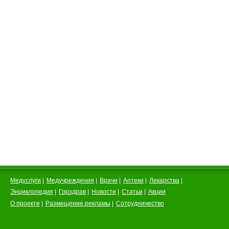
Медуслуги
|
Медучреждения
|
Врачи
|
Аптеки
|
Лекарства
|
Энциклопедия
|
Горздрав
|
Новости
|
Статьи
|
Акции
О проекте
|
Размещение рекламы
|
Сотрудничество