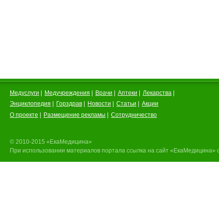
Медуслуги
|
Медучреждения
|
Врачи
|
Аптеки
|
Лекарства
|
Энциклопедия
|
Горздрав
|
Новости
|
Статьи
|
Акции
О проекте
|
Размещение рекламы
|
Сотрудничество
© 2010-2015 «ЕкаМедицина»
При использовании материалов портала ссылка на сайт «ЕкаМедицина» 