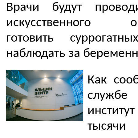
Врачи будут провод
искусственного опл
готовить суррогатн
наблюдать за беремен
Как соо
службе 
институ
тысячи