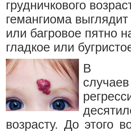
грудничкового возрас
гемангиома выглядит 
или багровое пятно н
гладкое или бугристо
В бо
случае
регре
десятил
возрасту. До этого в