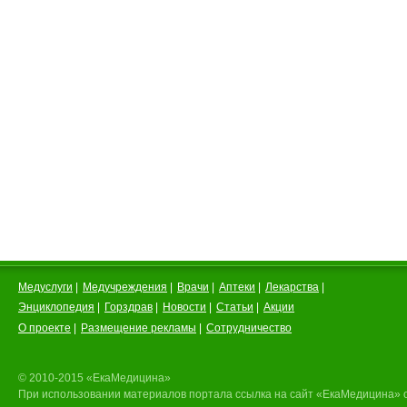
Медуслуги
|
Медучреждения
|
Врачи
|
Аптеки
|
Лекарства
|
Энциклопедия
|
Горздрав
|
Новости
|
Статьи
|
Акции
О проекте
|
Размещение рекламы
|
Сотрудничество
© 2010-2015 «ЕкаМедицина»
При использовании материалов портала ссылка на сайт «ЕкаМедицина» 