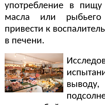
употребление в пищу
масла или рыбьег
привести к воспалител
в печени.
Исследо
испыта
выво
подсолн