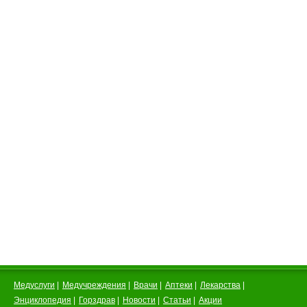
Медуслуги
|
Медучреждения
|
Врачи
|
Аптеки
|
Лекарства
|
Энциклопедия
|
Горздрав
|
Новости
|
Статьи
|
Акции