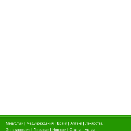
Медуслуги
|
Медучреждения
|
Врачи
|
Аптеки
|
Лекарства
|
Энциклопедия
|
Горздрав
|
Новости
|
Статьи
|
Акции