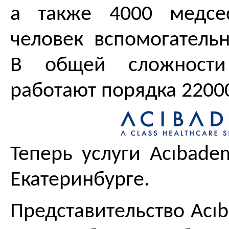
а также 4000 медсе
человек вспомогательн
В общей сложност
работают порядка 2200
Теперь услуги
Ac
ı
bade
Екатеринбурге.
Представительство
Ac
ı
b