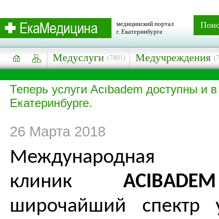
медицинский портал
Пои
г. Екатеринбурга
Медуслуги
Медучреждения
(7801)
(
Теперь услуги Acıbadem доступны и в
Екатеринбурге.
26 Марта 2018
Международ
клиник
ACIBADEM
ш
ирочайший спектр 