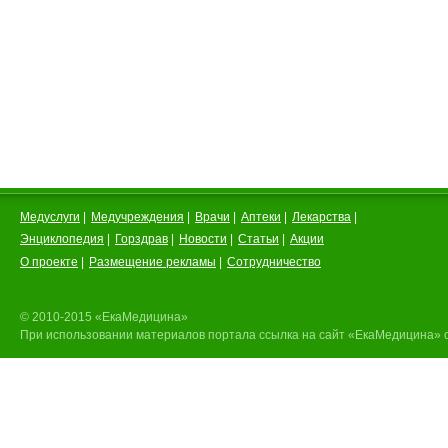
Медуслуги
|
Медучреждения
|
Врачи
|
Аптеки
|
Лекарства
|
Энциклопедия
|
Горздрав
|
Новости
|
Статьи
|
Акции
О проекте
|
Размещение рекламы
|
Сотрудничество
© 2010-2015 «ЕкаМедицина»
При использовании материалов портала ссылка на сайт «ЕкаМедицина» 