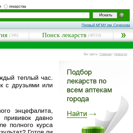
и
лекарства
Первый МГМУ им. Сеченова
гия
Поиск лекарств
(346)
(48114)
Вы здесь:
Главная
/
Новости
ждый теплый час.
к с друзьями или
ого энцефалита,
 прививок давно
ле полного курса
зультат? Готов ли