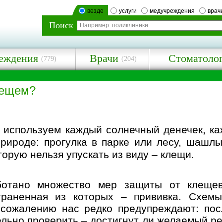
везде
услуги
медучреждения
врач
Поиск
еждения
Врачи
Стоматоло
(779)
(204)
лещем?
 используем каждый солнечный денечек, ка
рироде: прогулка в парке или лесу, шашлы
торую нельзя упускать из виду – клещи.
ботано множество мер защиты от клещев
траненная из которых – прививка. Схемы
 сожалению нас редко предупреждают: пос
льно проверить – достигнут ли желаемый ре