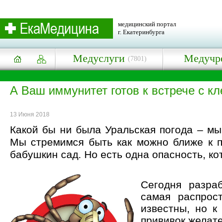
медицинский портал
г. Екатеринбурга
Медуслуги
Медучр
(7801)
А Ваш иммунитет готов к встрече с к
13 Июня 2018
Какой бы ни была Уральская погода – мы
Мы стремимся быть как можно ближе к п
бабушкин сад. Но есть одна опасность, ко
Сегодня разра
самая распрос
известны, но к
прививок желате