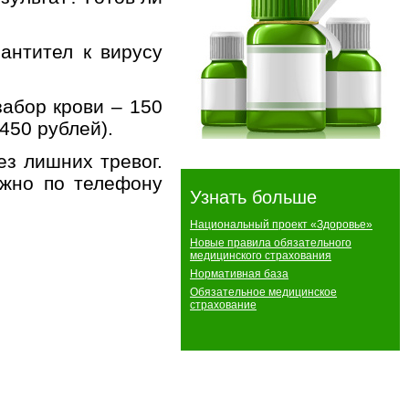
 а
нтител к вирусу
забор крови – 150
450 рублей).
з лишних тревог.
ожно по телефону
Узнать больше
Национальный проект «Здоровье»
Новые правила обязательного
медицинского страхования
Нормативная база
Обязательное медицинское
страхование