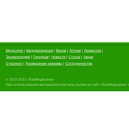
Медуслуги
|
Медучреждения
|
Врачи
|
Аптеки
|
Лекарства
|
Энциклопедия
|
Горздрав
|
Новости
|
Статьи
|
Акции
О проекте
|
Размещение рекламы
|
Сотрудничество
© 2010-2015 «ЕкаМедицина»
При использовании материалов портала ссылка на сайт «ЕкаМедицина» 