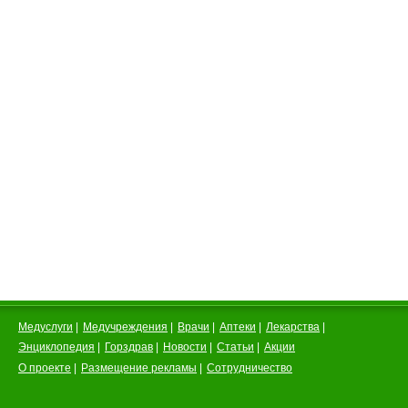
Медуслуги
|
Медучреждения
|
Врачи
|
Аптеки
|
Лекарства
|
Энциклопедия
|
Горздрав
|
Новости
|
Статьи
|
Акции
О проекте
|
Размещение рекламы
|
Сотрудничество