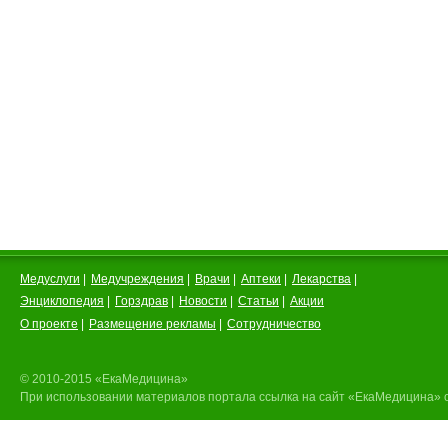
Медуслуги
|
Медучреждения
|
Врачи
|
Аптеки
|
Лекарства
|
Энциклопедия
|
Горздрав
|
Новости
|
Статьи
|
Акции
О проекте
|
Размещение рекламы
|
Сотрудничество
© 2010-2015 «ЕкаМедицина»
При использовании материалов портала ссылка на сайт «ЕкаМедицина» 