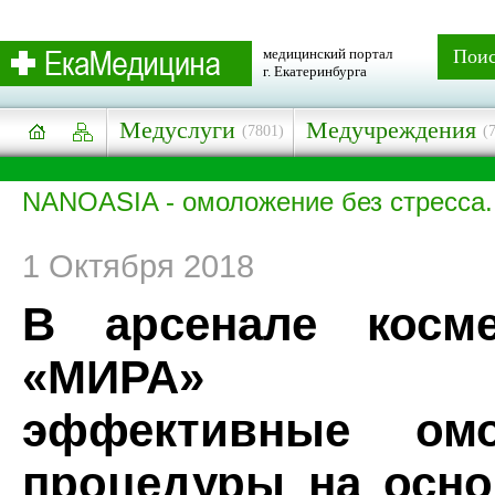
медицинский портал
Пои
г. Екатеринбурга
Медуслуги
Медучреждения
(7801)
(
NANOASIA - омоложение без стресса.
1 Октября 2018
В арсенале косм
«МИРА» по
эффективные омо
процедуры на осно