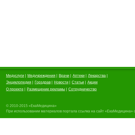
Медуслуги
|
Медучреждения
|
Врачи
|
Аптеки
|
Лекарства
|
Энциклопедия
|
Горздрав
|
Новости
|
Статьи
|
Акции
О проекте
|
Размещение рекламы
|
Сотрудничество
© 2010-2015 «ЕкаМедицина»
При использовании материалов портала ссылка на сайт «ЕкаМедицина» 