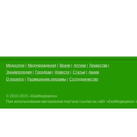
Медуслуги
|
Медучреждения
|
Врачи
|
Аптеки
|
Лекарства
|
Энциклопедия
|
Горздрав
|
Новости
|
Статьи
|
Акции
О проекте
|
Размещение рекламы
|
Сотрудничество
© 2010-2015 «ЕкаМедицина»
При использовании материалов портала ссылка на сайт «ЕкаМедицина» 